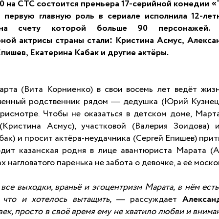
0
на
СТС
состоится премьера 17-серийной комедии «
 первую главную роль в сериале исполнила 12-ле
на счету которой больше 90 персонажей. 
ной актрисы страны стали:
Кристина Асмус
,
Алекса
Епишев
,
Екатерина Кабак
и другие актёры.
рта (Вита Корниенко) в свои восемь лет ведёт жизн
твенный родственник рядом — дедушка (Юрий Кузнец
рисмотре. Чтобы не оказаться в детском доме, Март
(Кристина Асмус), участковой (Валерия Зоидова) 
бак) и просит актёра-неудачника (Сергей Епишев) прит
дит казанская родня в лице авантюриста Марата (А
х нагловатого паренька не забота о девочке, а её моск
все выходки, враньё и эгоцентризм Марата, в нём есть
, что и хотелось вытащить,
— рассуждает
Алексан
ек, просто в своё время ему не хватило любви и вниман