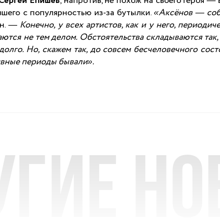
Сергей Епишев
, напротив, не похож на своего героя —
авшего с популярностью из-за бутылки.
«
Аксёнов
—
со
он. —
Конечно, у всех артистов, как и у него, периодич
аются не тем делом. Обстоятельства складываются так,
долго. Но, скажем так, до совсем бесчеловечного сост
ивные периоды бывали».
угие но