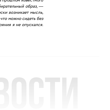
 в прошлом известного
бирательный образ,
—
ески возникает мысль,
 что можно сидеть без
ояния я не опускался.
вости