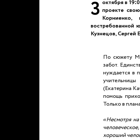
3
октября
в
19:0
проекте свою
Корниенко
, 
востребованной ю
Кузнецов
,
Сергей 
По сюжету Ма
забот. Единс
нуждается в п
учительницы 
(Екатерина Ка
помощь прихо
Только в плана
«Несмотря на 
человеческое
хороший челов