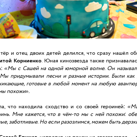
тёр и отец двоих детей делился, что сразу нашёл об
итой Корниенко
. Юная кинозвезда также признавалас
а:
«
Мы с Сашей на одной юморной волне. Он называл
 Мы придумывали песни и разные истории. Были как 
хикающие, готовые в любой момент на любую авантю
 мы похожи».
ла, что находила сходство и со своей героиней:
«М
нь. Мне кажется, что в чём-то мы с ней похожи: обе
ые, заботливые. Но если разозлимся, можем быть дерз