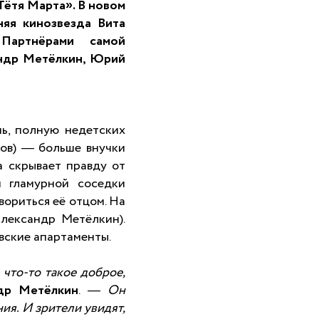
Тётя Марта
». В новом
тняя кинозвезда
Вита
Партнёрами самой
ндр Метёлкин
,
Юрий
ь, полную недетских
ов) — больше внучки
а скрывает правду от
и гламурной соседки
вориться её отцом. На
лександр Метёлкин).
овские апартаменты.
 что-то такое доброе,
др Метёлкин
. —
Он
ия. И зрители увидят,