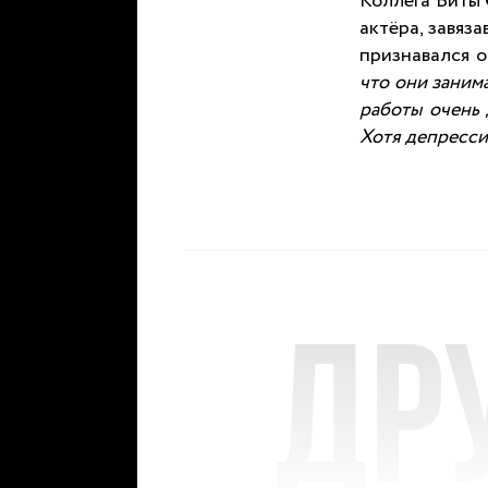
Коллега Виты
актёра, завяз
признавался 
что они заним
работы очень 
Хотя депресс
Др