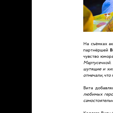
На съёмках ак
партнёршей
В
чувство юмор
Мартусечкой.
шутящие и хи
отмечали, что
Вита добавля
любимых герои
самостоятельн