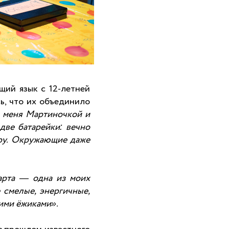
щий язык с 12-летней
ь, что их объединило
 меня Мартиночкой и
две батарейки: вечно
ру. Окружающие даже
арта
—
одна из моих
 смелые, энергичные,
кими ёжиками».