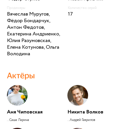
Продюсеры
Количество серий
Вячеслав Муругов,
17
Фёдор Бондарчук,
Антон Федотов,
Екатерина Андриенко,
Юлия Разумовская,
Елена Котунова, Ольга
Володина
Актёры
Аня Чиповская
Никита Волков
...Саша Ларина
...Андрей Гаврилов