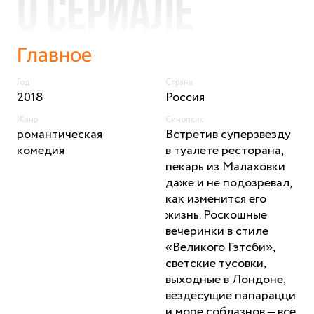
О сериале
Главное
Год
Страна
2018
Россия
Жанр
Синопсис
романтическая
Встретив суперзвезду
комедия
в туалете ресторана,
пекарь из Малаховки
даже и не подозревал,
как изменится его
жизнь. Роскошные
вечеринки в стиле
«Великого Гэтсби»,
светские тусовки,
выходные в Лондоне,
вездесущие папарацци
и море соблазнов – всё