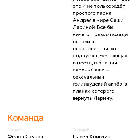
это и не только ждёт
простого парня
Андрея в мире Саши
Лариной. Всё бы
ничего, только позади
остались
оскорблённая экс-
подружка, мечтающая
о мести, и бывший
парень Саши –
сексуальный
голливудский актёр, в
планах которого
вернуть Ларину.
Команда
Режиссер
Сценарий
Фёдор Стуков
Павел Кривчик