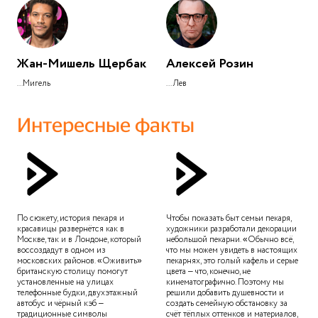
Жан-Мишель Щербак
Алексей Розин
...Мигель
...Лев
Интересные факты
По сюжету, история пекаря и
Чтобы показать быт семьи пекаря,
красавицы развернётся как в
художники разработали декорации
Москве, так и в Лондоне, который
небольшой пекарни. «Обычно всё,
воссоздадут в одном из
что мы можем увидеть в настоящих
московских районов. «Оживить»
пекарнях, это голый кафель и серые
британскую столицу помогут
цвета – что, конечно, не
установленные на улицах
кинематографично. Поэтому мы
телефонные будки, двухэтажный
решили добавить душевности и
автобус и чёрный кэб –
создать семейную обстановку за
традиционные символы
счёт тёплых оттенков и материалов,